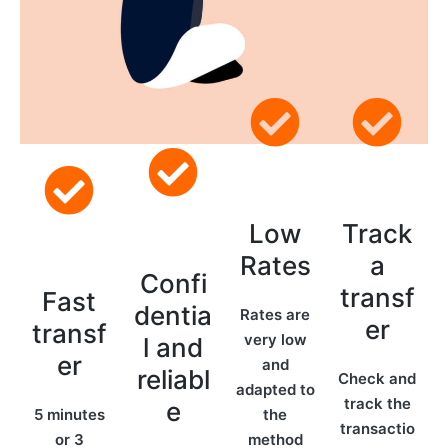
Low
Track
Rates
a
Confi
transf
Fast
dentia
Rates are
er
transf
very low
l and
er
and
reliabl
Check and
adapted to
track the
e
5 minutes
the
transactio
or 3
method