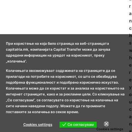
r
a
n
c
h
s
При користење на која било страница на веб-страницата
capitalria.mk, компанијата Capital Transfer може да зачува
одредени информации на уредот на корисникот, преку
h
„колачиња“.
e
Колачињата овозможуваат содржината на страниците да се
r
прилагоди на потребите на корисникот, со што се обезбедува
e
подобрена функционалност и подобрено корисничко искуство.
y
Колачињата може да се користат и за анализа на користењето на
o
интернет страниците, како и за рекламни цели. Со кликнување на
„Се согласувам“, се согласувате со користење на колачиња на
u
сите начини наведени подолу. Можете да ги промените
c
поставките за колачиња во секое време.
a
n
Cookies settings
Се согласувам
Cookies settings
s