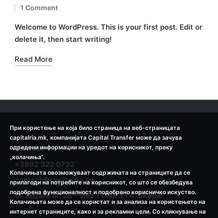
Posted
Posted
1 Comment
by
in
Welcome to WordPress. This is your first post. Edit or
delete it, then start writing!
Read More
При користење на која било страница на веб-страницата
capitalria.mk, компанијата Capital Transfer може да зачува
одредени информации на уредот на корисникот, преку
Contact
„колачиња“.
+3892 322 0732
Колачињата овозможуваат содржината на страниците да се
contact@capitalria.mk
прилагоди на потребите на корисникот, со што се обезбедува
подобрена функционалност и подобрено корисничко искуство.
Ul. Kozara br. 28 - vlez 1 stan 3 i 4, Skopje
Колачињата може да се користат и за анализа на користењето на
интернет страниците, како и за рекламни цели. Со кликнување на