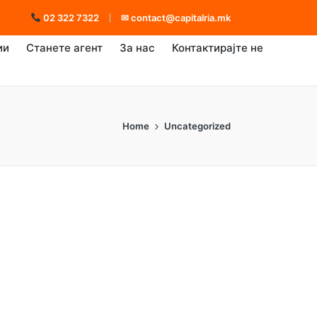
02 322 7322
✉
contact@capitalria.mk
ии
Станете агент
За нас
Контактирајте не
Home
Uncategorized