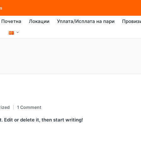
es
Почетна
Локации
Уплата/Исплата на пари
Провиз
ized
1 Comment
 Edit or delete it, then start writing!